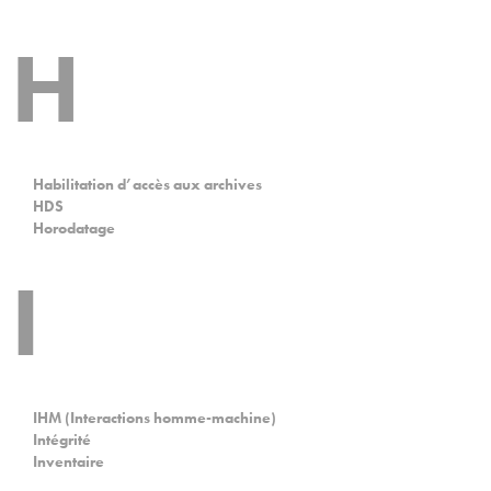
H
Habilitation d’accès aux archives
HDS
Horodatage
I
IHM (Interactions homme-machine)
Intégrité
Inventaire