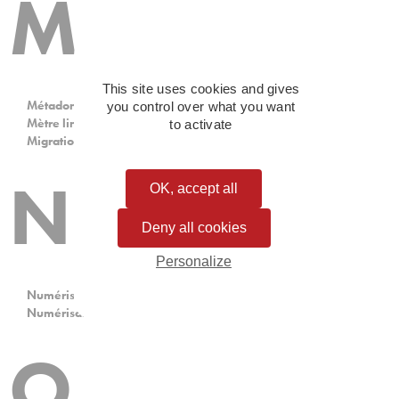
M
This site uses cookies and gives
Métadonnée
you control over what you want
Mètre linéaire
to activate
Migration de support
N
OK, accept all
Deny all cookies
Personalize
Numérisation
Numérisation fidèle
O