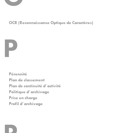
OCR (Reconnaissance Optique de Caractères)
P
Pérennité
Plan de classement
Plan de continuité d’activité
Politique d’archivage
Prise en charge
Profil d’archivage