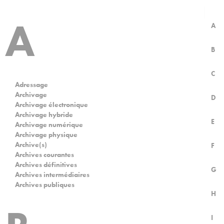
A
A
B
C
Adressage
Archivage
D
Archivage électronique
Archivage hybride
E
Archivage numérique
Archivage physique
Archive(s)
F
Archives courantes
Archives définitives
G
Archives intermédiaires
Archives publiques
H
I