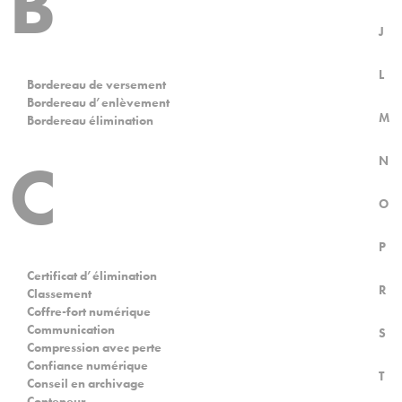
B
J
L
Bordereau de versement
Bordereau d’enlèvement
M
Bordereau élimination
C
N
O
P
Certificat d’élimination
R
Classement
Coffre-fort numérique
Communication
S
Compression avec perte
Confiance numérique
T
Conseil en archivage
Conteneur