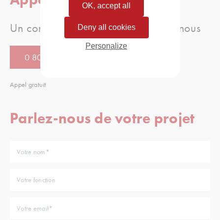
OK, accept all
Un conseil, une question, appellez-nous
Deny all cookies
Personalize
0 805 080 886
Appel gratuit
Parlez-nous de votre projet