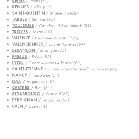
REIMS
/
Reims (51)
RENNES
/
Liffré (35)
SAINT-QUENTIN
/
St-Quentin (02)
TARBES
/
Séméac (65)
TOULOUSE
/
Castelnau d’Estretefonds (31)
TROYES
/
Lavau (10)
VALENCE
/
La-Baume-d’Hostun (26)
VALENCIENNES
/
Sars-et-Rosières (59)
BESANÇON
/
Besançon (25)
FREJUS
/
Fréjus (83)
LYON
/
Genas – Mions – Ternay (83)
SAINT-ETIENNE
/
Unieux – Saint-Marcellin-En-Forez (42)
NANCY
/
Tomblaine (54)
DAX
/
Hagetmau (40)
CASTRES
/
Blan (81)
STRASBOURG
/
Ostwald (67)
PERPIGNAN
/
Perpignan (66)
CAEN
/
Caen (14)