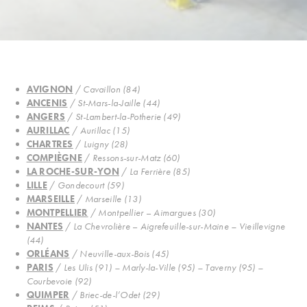
AVIGNON
/
Cavaillon (84)
ANCENIS
/
St-Mars-la-Jaille (44)
ANGERS
/
St-Lambert-la-Potherie (49)
AURILLAC
/
Aurillac (15)
CHARTRES
/
Luigny (28)
COMPIÈGNE
/
Ressons-sur-Matz (60)
LA ROCHE-SUR-YON
/
La Ferrière (85)
LILLE
/
Gondecourt (59)
MARSEILLE
/
Marseille (13)
MONTPELLIER
/
Montpellier
–
Aimargues (30)
NANTES
/
La Chevrolière
–
Aigrefeuille-sur-Maine – Vieillevigne
(44)
ORLÉANS
/
Neuville-aux-Bois (45)
PARIS
/
Les Ulis (91) – Marly-la-Ville (95) – Taverny (95) –
Courbevoie (92)
QUIMPER
/
Briec-de-l’Odet (29)