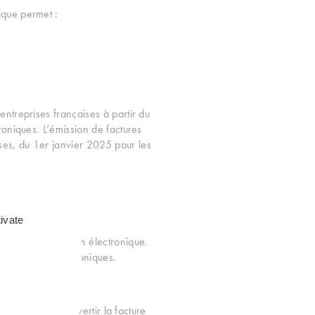
ique permet :
entreprises françaises à partir du
troniques. L’émission de factures
ises, du 1er janvier 2025 pour les
ivate
tif de facturation électronique.
urs factures électroniques.
e devra ainsi convertir la facture