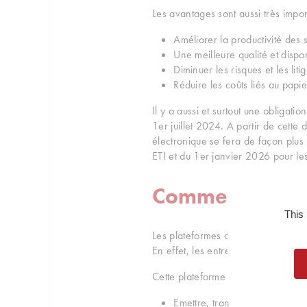
Les avantages sont aussi très impor
Améliorer la productivité des
Une meilleure qualité et dispon
Diminuer les risques et les liti
Réduire les coûts liés au pap
Il y a aussi et surtout une obligatio
1er juillet 2024. A partir de cette 
électronique se fera de façon plus
ETI et du 1er janvier 2026 pour le
Comment émettre
This
Les plateformes de dématérialisat
En effet, les entreprises doivent pa
Cette plateforme de dématérialisati
Emettre, transmettre et récepti