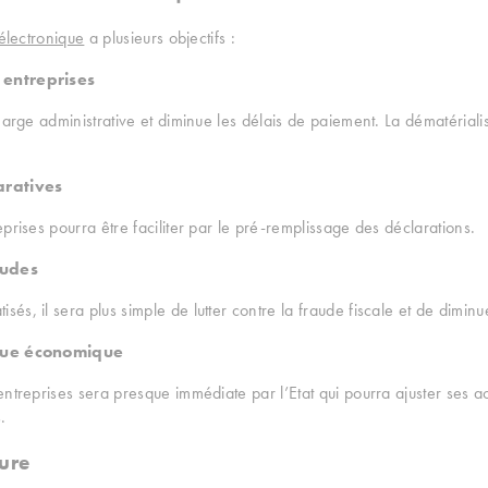
 électronique
a plusieurs objectifs :
 entreprises
harge administrative et diminue les délais de paiement. La dématérial
aratives
prises pourra être faciliter par le pré-remplissage des déclarations.
audes
s, il sera plus simple de lutter contre la fraude fiscale et de diminu
tique économique
ntreprises sera presque immédiate par l’Etat qui pourra ajuster ses ac
.
ture