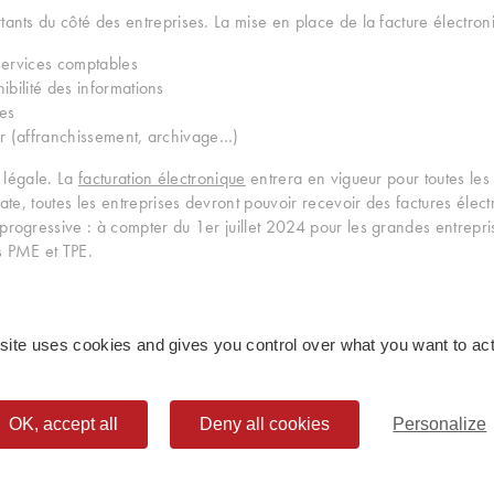
tants du côté des entreprises. La mise en place de la facture électron
 services comptables
ibilité des informations
ges
ier (affranchissement, archivage…)
n légale. La
facturation électronique
entrera en vigueur pour toutes les 
date, toutes les entreprises devront pouvoir recevoir des factures élec
 progressive : à compter du 1er juillet 2024 pour les grandes entrepr
s PME et TPE.
 et recevoir ses factures
 site uses cookies and gives you control over what you want to act
ion comme AGS Records Management ont un rôle central dans le disposi
sser par l’une d’elle (public ou privée) pour transmettre et recevoir le
OK, accept all
Deny all cookies
Personalize
on a plusieurs rôles :
onner les factures électroniques du fournisseur au client. La plateform