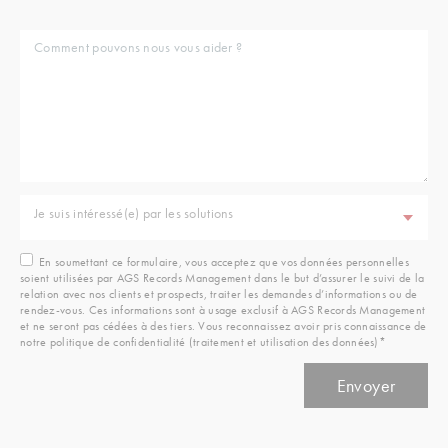
Je suis intéressé(e) par les solutions
En soumettant ce formulaire, vous acceptez que vos données personnelles
soient utilisées par AGS Records Management dans le but d’assurer le suivi de la
relation avec nos clients et prospects, traiter les demandes d’informations ou de
rendez-vous. Ces informations sont à usage exclusif à AGS Records Management
et ne seront pas cédées à des tiers. Vous reconnaissez avoir pris connaissance de
notre politique de confidentialité (traitement et utilisation des données)*