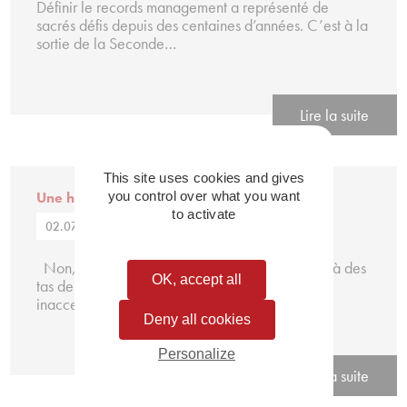
Définir le records management a représenté de
sacrés défis depuis des centaines d’années. C’est à la
sortie de la Seconde…
Lire la suite
This site uses cookies and gives
Une histoire de mots : Archive
you control over what you want
to activate
02.07.21
Non, le mot archive ne renvoie pas forcément à des
OK, accept all
tas de documents poussiéreux ou des cartons
inaccessibles qui…
Deny all cookies
Personalize
Lire la suite