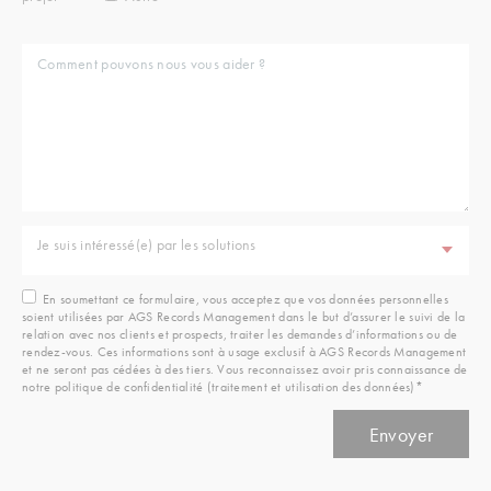
Je suis intéressé(e) par les solutions
En soumettant ce formulaire, vous acceptez que vos données personnelles
soient utilisées par AGS Records Management dans le but d’assurer le suivi de la
relation avec nos clients et prospects, traiter les demandes d’informations ou de
rendez-vous. Ces informations sont à usage exclusif à AGS Records Management
et ne seront pas cédées à des tiers. Vous reconnaissez avoir pris connaissance de
notre politique de confidentialité (traitement et utilisation des données)*