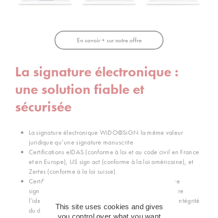
En savoir + sur notre offre
La signature électronique :
une solution fiable et
sécurisée
La signature électronique WiDO@SiGN la même valeur
juridique qu’une signature manuscrite
Certifications eIDAS (conforme à loi et au code civil en France
et en Europe), US sign act (conforme à la loi américaine), et
Zertes (conforme à la loi suisse).
Certificat numérique au format PDF (CSE) pour chaque
signature électronique. Ce certificat permet de connaître
l’identité numérique du signataire unique et garantit l’intégrité
This site uses cookies and gives
du document.
you control over what you want