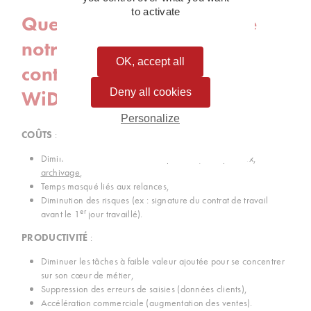
to activate
Quels sont les bénéfices de
notre solution de
OK, accept all
contractualisation
Deny all cookies
WiDO@SIGN ?
Personalize
COÛTS
:
Diminution des coûts directs : impression, frais postaux,
archivage
,
Temps masqué liés aux relances,
Diminution des risques (ex : signature du contrat de travail
er
avant le 1
jour travaillé).
PRODUCTIVITÉ
:
Diminuer les tâches à faible valeur ajoutée pour se concentrer
sur son cœur de métier,
Suppression des erreurs de saisies (données clients),
Accélération commerciale (augmentation des ventes).