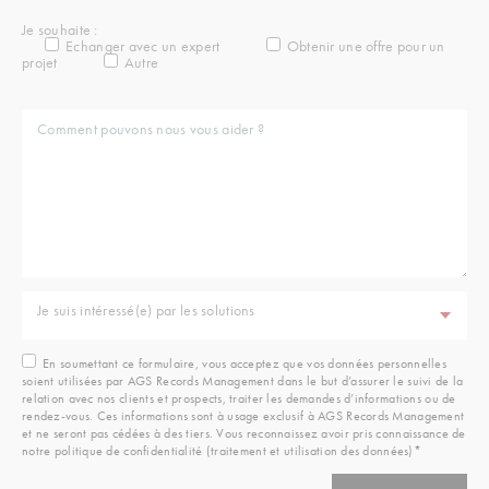
Je souhaite :
Echanger avec un expert
Obtenir une offre pour un
projet
Autre
Je suis intéressé(e) par les solutions
En soumettant ce formulaire, vous acceptez que vos données personnelles
soient utilisées par AGS Records Management dans le but d’assurer le suivi de la
relation avec nos clients et prospects, traiter les demandes d’informations ou de
rendez-vous. Ces informations sont à usage exclusif à AGS Records Management
et ne seront pas cédées à des tiers. Vous reconnaissez avoir pris connaissance de
notre politique de confidentialité (traitement et utilisation des données)*