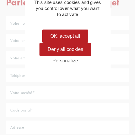
Parlez-nous de votre projet
This site uses cookies and gives
you control over what you want
to activate
OK, accept all
Deny all cookies
Personalize