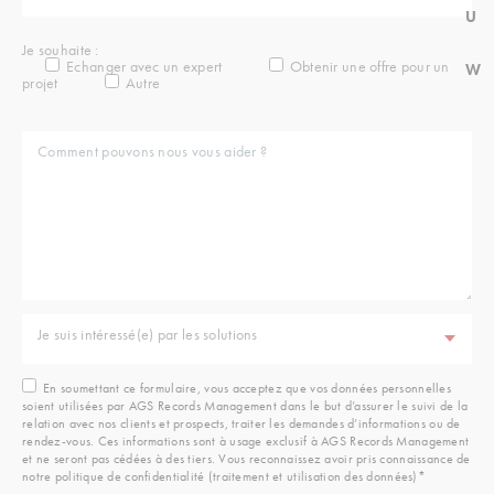
U
Je souhaite :
Echanger avec un expert
Obtenir une offre pour un
W
projet
Autre
Je suis intéressé(e) par les solutions
En soumettant ce formulaire, vous acceptez que vos données personnelles
soient utilisées par AGS Records Management dans le but d’assurer le suivi de la
relation avec nos clients et prospects, traiter les demandes d’informations ou de
rendez-vous. Ces informations sont à usage exclusif à AGS Records Management
et ne seront pas cédées à des tiers. Vous reconnaissez avoir pris connaissance de
notre politique de confidentialité (traitement et utilisation des données)*