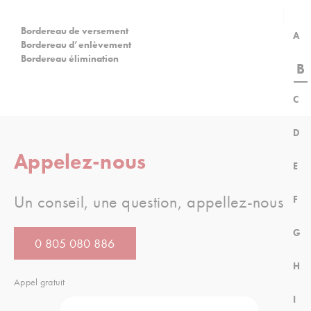
Bordereau de versement
A
Bordereau d’enlèvement
Bordereau élimination
B
C
D
Appelez-nous
E
Un conseil, une question, appellez-nous
F
G
0 805 080 886
H
Appel gratuit
I