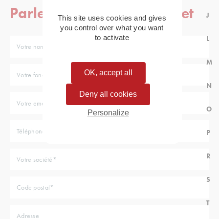
Parlez-nous de votre projet
J
This site uses cookies and gives
you control over what you want
to activate
L
M
OK, accept all
N
Deny all cookies
O
Personalize
P
R
S
T