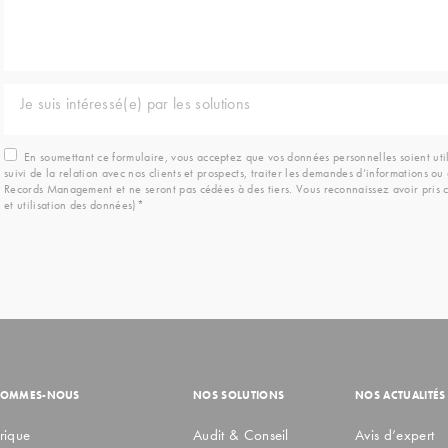
Je suis intéressé(e) par les solutions
En soumettant ce formulaire, vous acceptez que vos données personnelles soient ut
suivi de la relation avec nos clients et prospects, traiter les demandes d’informations 
Records Management et ne seront pas cédées à des tiers. Vous reconnaissez avoir pris c
et utilisation des données)*
SOMMES-NOUS
NOS SOLUTIONS
NOS ACTUALITÉS
rique
Audit & Conseil
Avis d’expert