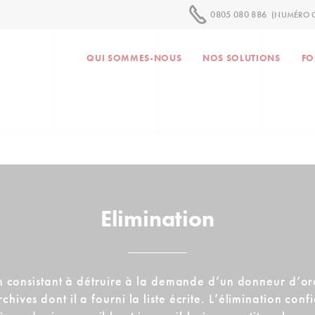
0805 080 886
(NUMÉRO G
QUI SOMMES-NOUS
NOS SOLUTIONS
FO
Elimination
n consistant à détruire à la demande d’un donneur d’or
chives dont il a fourni la liste écrite. L’élimination conf