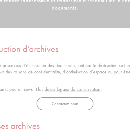
 à rendre inaccessible et impossible à reconstituer le co
documents.
uction d’archives
 processus d’élimination des documents, soit par la destruction soit en 
ur des raisons de confidentialité, d’optimisation d’espace ou pour êt
 anticipée en suivant les
délais légaux de conservation
.
Contactez-nous
ses archives