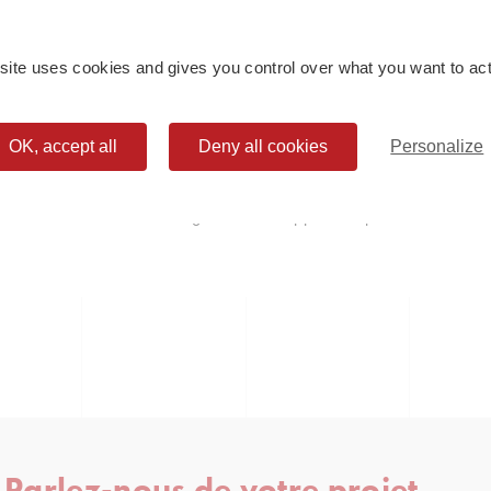
s afin de s’assurer qu’aucune
archive
ne doit légalement être conserv
 site uses cookies and gives you control over what you want to act
ction : les archives peuvent être éliminées par broyage, incinération
 effacées ou démagnétisées. Le support physique peut aussi être dét
OK, accept all
Deny all cookies
Personalize
alors opérer à l’élimination sécurisée. Un
certificat d’élimination
est re
es archives.
ves doit être réalisé avec rigueur. Faites appel à un prestataire confi
Parlez-nous de votre projet