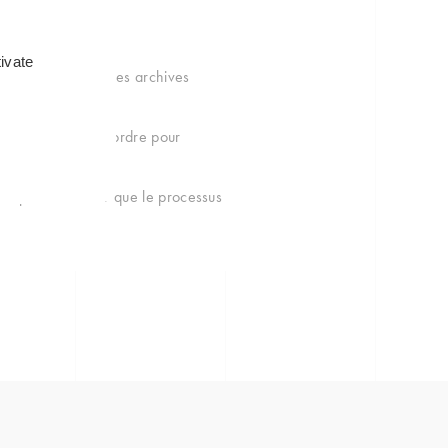
ée.
ivate
 ou déchiquetage. Les archives
ruit.
mis au donneur d’ordre pour
rmé pour s’assurer que le processus