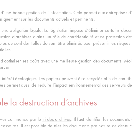
ie d’une bonne gestion de l’information. Cela permet aux entreprises d’a
niquement sur les documents actuels et pertinents.
ut une obligation légale. La législation impose d’éliminer certains do
ction d’archives a ainsi un rôle de confidentialité et de protection 
les ou confidentielles doivent être éliminés pour prévenir les risques 
ielles.
 d’optimiser ses coûts avec une meilleure gestion des documents. Moi
erver.
 intérêt écologique. Les papiers peuvent être recyclés afin de contribu
ues permet aussi de réduire l’impact environnemental des serveurs d
e la destruction d’archives
hives commence par le
tri des archives
. Il faut identifier les document
cessaires. Il est possible de trier les documents par nature de destru