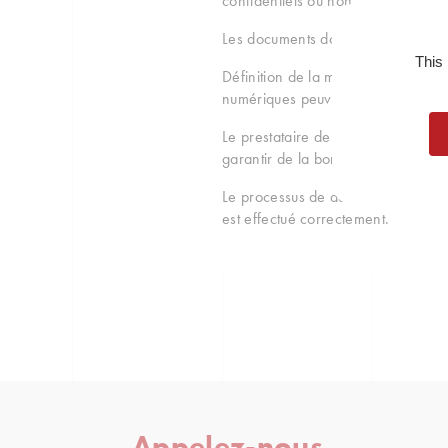
confidentiels ou non.
Les documents doivent être vérifié
This
Définition de la méthode de destru
numériques peuvent être simplement
Le prestataire de destruction peut 
garantir de la bonne élimination d
Le processus de destruction d’archi
est effectué correctement.
Appelez-nous