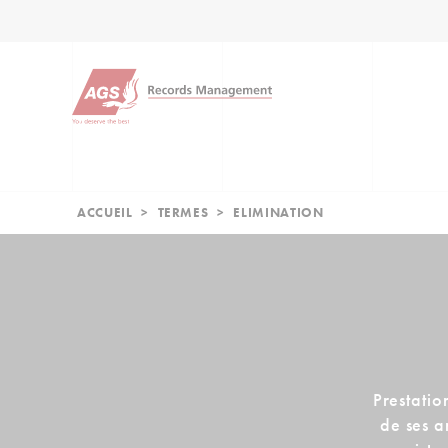
ACCUEIL
>
TERMES
>
ELIMINATION
Prestatio
de ses ar