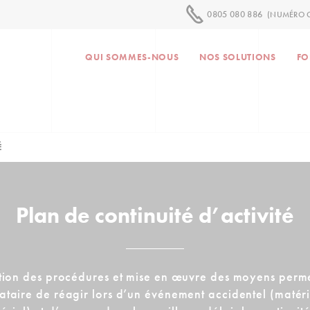
0805 080 886
(NUMÉRO G
QUI SOMMES-NOUS
NOS SOLUTIONS
FO
É
Plan de continuité d’activité
tion des procédures et mise en œuvre des moyens perme
ataire de réagir lors d’un événement accidentel (matér