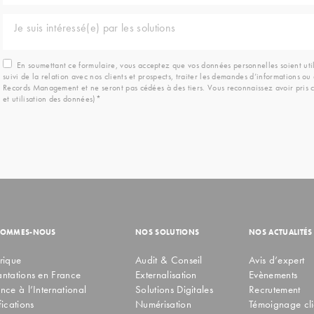
Je suis intéressé(e) par les solutions
En soumettant ce formulaire, vous acceptez que vos données personnelles soient ut
suivi de la relation avec nos clients et prospects, traiter les demandes d’informations 
Records Management et ne seront pas cédées à des tiers. Vous reconnaissez avoir pris c
et utilisation des données)*
SOMMES-NOUS
NOS SOLUTIONS
NOS ACTUALITÉS
rique
Audit & Conseil
Avis d’expert
antations en France
Externalisation
Evènements
nce à l’International
Solutions Digitales
Recrutement
fications
Numérisation
Témoignage cli