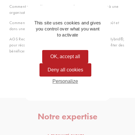
Comment passer d’une organisation documentaire papier à une
organisation priorisant les supports numériques ?
Comment favoriser une transformation digitale à moindre coût et
This site uses cookies and gives
dans une logique de « ROI » (retour sur investissement) ?
you control over what you want
to activate
AGS Records Management innove et créer le concept ArcHybrid®,
pour réconcilier gestion papier et gestion numérique, et profiter des
bénéfices des solutions digitales à moindre coût.
OK, accept all
Deny all cookies
Découvrez notre concept ArcHybrid
Personalize
Notre expertise