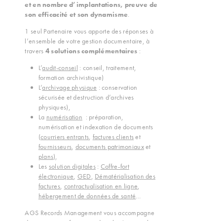
et en nombre d’implantations, preuve de
son efficacité
et son
dynamisme
.
1 seul Partenaire vous apporte des réponses à
l’ensemble de votre gestion documentaire, à
travers
4 solutions complémentaires
:
L’
audit-conseil
: conseil, traitement,
formation archivistique)
L’
archivage physique
: conservation
sécurisée et destruction d’archives
physiques),
La
numérisation
: préparation,
numérisation et indexation de documents
(
courriers entrants
,
factures clients
et
fournisseurs
,
documents patrimoniaux
et
plans
),
Les
solution digitales
:
Coffre-fort
électronique
,
GED
,
Dématérialisation des
factures
,
contractualisation en ligne
,
hébergement de données de santé
…
AGS Records Management vous accompagne