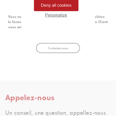
Deny all cookies
Personalize
Vous ne savez pas quel Espace Client utiliser ? Complétez
le formulaire ci-dessous pour que votre Gestionnaire Client
vous oriente vers votre Interface Client.
Contactez-nous
Appelez-nous
Un conseil, une question, appellez-nous