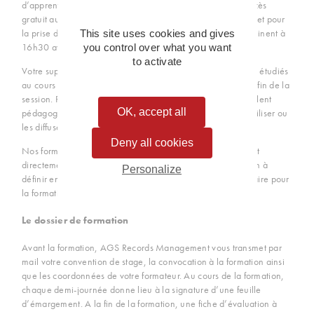
d’apprentissage. Vous aurez ainsi à votre disposition un accès
gratuit au WIFI, un rétroprojecteur, un paperboard, un carnet pour
la prise de notes. Les formations débutent à 9h30 et se terminent à
This site uses cookies and gives
16h30 avec 1h00 de pause-déjeuner.
you control over what you want
to activate
Votre support de cours ainsi que l’ensemble des documents étudiés
au cours de la formation vous seront remis sur clé USB à la fin de la
session. Rédigés par votre formateur, ces documents se veulent
OK, accept all
pédagogiques et accessibles afin que vous puissiez les réutiliser ou
les diffuser à vos collaborateurs à la suite de cette journée.
Deny all cookies
Nos formations intra-entreprises, quant à elles, se déroulent
directement sur votre site selon des modalités d’organisation à
Personalize
définir ensemble préalablement (horaires, matériel nécessaire pour
la formation, etc.).
Le dossier de formation
Avant la formation, AGS Records Management vous transmet par
mail votre convention de stage, la convocation à la formation ainsi
que les coordonnées de votre formateur. Au cours de la formation,
chaque demi-journée donne lieu à la signature d’une feuille
d’émargement. A la fin de la formation, une fiche d’évaluation à