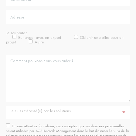
Je souhaite :
Echanger avec un expert
Obtenir une offre pour un
projet
Autre
Je suis intéressé(e) par les solutions
En soumettant ce formulaire, vous acceptez que vos données personnelles
soient utilisées par AGS Records Management dans le but d’assurer le suivi de la
relation avec nos clients et prospects, traiter les demandes d’informations ou de