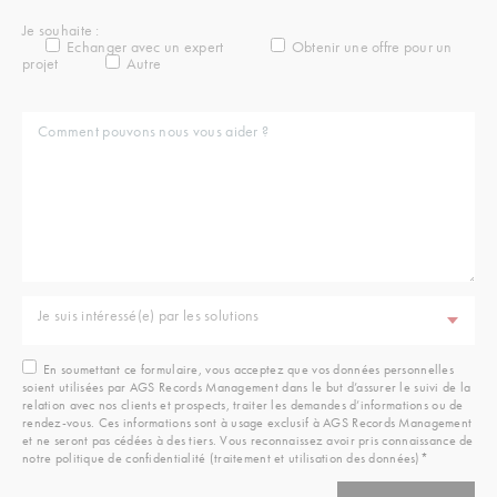
Je souhaite :
Echanger avec un expert
Obtenir une offre pour un
projet
Autre
Je suis intéressé(e) par les solutions
En soumettant ce formulaire, vous acceptez que vos données personnelles
soient utilisées par AGS Records Management dans le but d’assurer le suivi de la
relation avec nos clients et prospects, traiter les demandes d’informations ou de
rendez-vous. Ces informations sont à usage exclusif à AGS Records Management
et ne seront pas cédées à des tiers. Vous reconnaissez avoir pris connaissance de
notre politique de confidentialité (traitement et utilisation des données)*