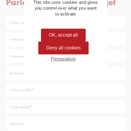
Parlez-nous de votre projet
This site uses cookies and gives
you control over what you want
to activate
OK, accept all
Deny all cookies
Personalize