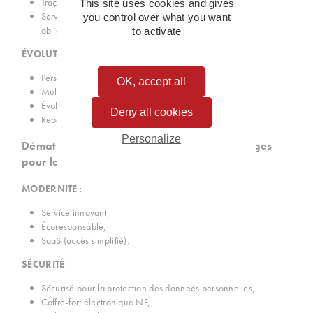
Traçabilité et journal de preuves,
This site uses cookies and gives
Service coffre-fort numérique conforme à la loi et aux
you control over what you want
er
obligations effectives au 1
janvier 2019.
to activate
ÉVOLUTIF
:
Personnalisable,
OK, accept all
Multi-instances pour gérer divers N° SIREN,
Évolutive : services en mode SaaS,
Deny all cookies
Reporting des consommations.
Personalize
Dématérialisation bulletins de paie : avantages
pour le Salarié
MODERNITÉ
:
Service innovant,
Écoresponsable,
SaaS (accès simplifié).
SÉCURITÉ
:
Sécurisé pour la protection des données personnelles,
Coffre-fort électronique NF,