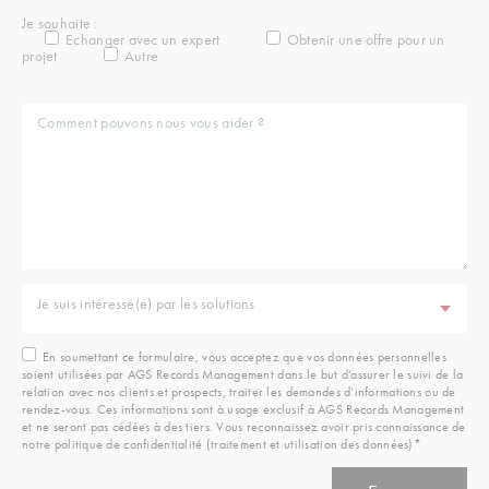
Je souhaite :
Echanger avec un expert
Obtenir une offre pour un
projet
Autre
Je suis intéressé(e) par les solutions
En soumettant ce formulaire, vous acceptez que vos données personnelles
soient utilisées par AGS Records Management dans le but d’assurer le suivi de la
relation avec nos clients et prospects, traiter les demandes d’informations ou de
rendez-vous. Ces informations sont à usage exclusif à AGS Records Management
et ne seront pas cédées à des tiers. Vous reconnaissez avoir pris connaissance de
notre politique de confidentialité (traitement et utilisation des données)*