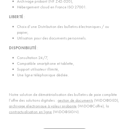
Archivage probant (NF Z42-020),
Hébergement cloud en France ISO 27001.
LIBERTÉ
:
Choix d’une Distribution des bulletins électroniques / ou
papier,
Utilisation pour des documents personnels.
DISPONIBILITÉ
:
Consultation 24/7,
Compatible smartphone et tablette,
Support utilisateur illimité,
Une ligne téléphonique dédiée.
Notre solution de dématérialisation des bulletins de paie complète
l’offre des solutions digitales :
gestion de documents
(WiDO@GED),
archivage électronique à valeur probante
(WiDO@Coffre), la
contractualisation en ligne
(WiDO@SIGN).