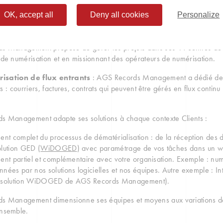
de production : formation des équipes, paramétrage de la chaine de p
OK, accept all
Deny all cookies
Personalize
tion, reconditionnement), contrôles, diffusion des livrables…
agnement par un chef de projet numérique, organisation des réunions 
 Management propose de gérer les projets dans ses 14 centres de num
de numérisation et en missionnant des opérateurs de numérisation.
isation de flux entrants
: AGS Records Management a dédié des 
s : courriers, factures, contrats qui peuvent être gérés en flux contin
s Management adapte ses solutions à chaque contexte Clients :
ment complet du processus de dématérialisation : de la réception des d
olution GED (
WiDOGED
) avec paramétrage de vos tâches dans un w
ment partiel et complémentaire avec votre organisation. Exemple : num
nnées par nos solutions logicielles et nos équipes. Autre exemple : In
a solution WiDOGED de AGS Records Management).
 Management dimensionne ses équipes et moyens aux variations de vot
nsemble.