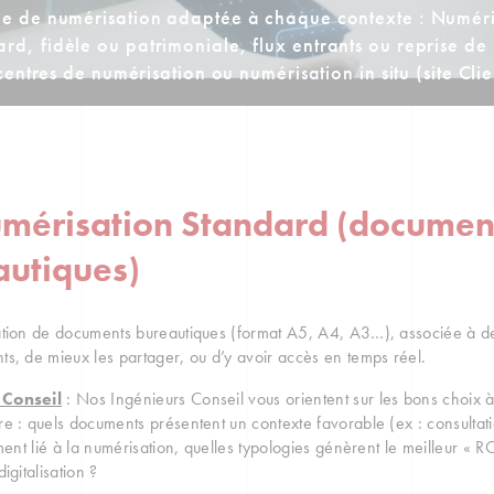
 de numérisation adaptée à chaque contexte : Numéri
ard, fidèle ou patrimoniale, flux entrants ou reprise de
centres de numérisation ou numérisation in situ (site Clie
umérisation Standard (documen
autiques)
tion de documents bureautiques (format A5, A4, A3…), associée à des 
s, de mieux les partager, ou d’y avoir accès en temps réel.
Conseil
: Nos Ingénieurs Conseil vous orientent sur les bons choix à
e : quels documents présentent un contexte favorable (ex : consultat
ement lié à la numérisation, quelles typologies génèrent le meilleur « 
igitalisation ?