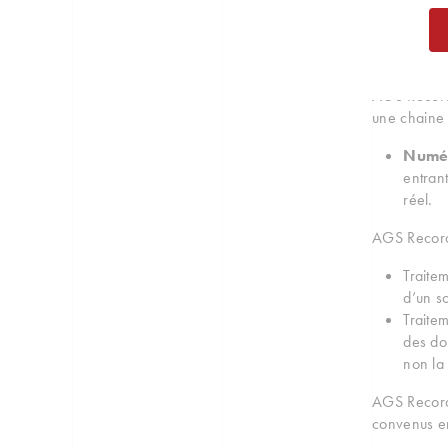
Phase 
indexa
Accomp
AGS Records
une chaine 
Numér
entrant
réel.
AGS Record
Traite
d’un s
Traite
des do
non l
AGS Records
convenus e