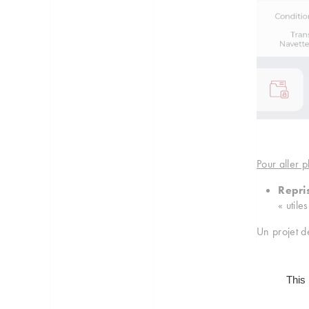
Pour aller pl
Repri
« utile
Un projet d
Analys
Validat
This
des do
Mise e