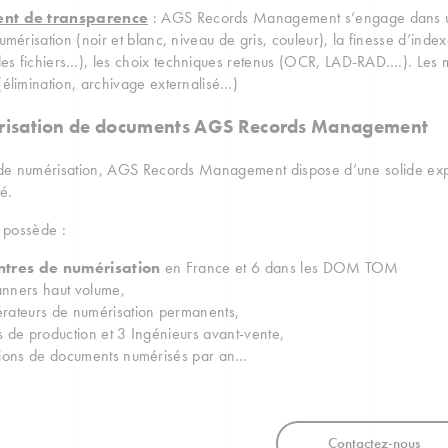
nt de transparence
: AGS Records Management s’engage dans une 
umérisation (noir et blanc, niveau de gris, couleur), la finesse d’inde
 fichiers…), les choix techniques retenus (OCR, LAD-RAD….). Les moda
élimination, archivage externalisé…)
risation de documents AGS Records Management
 de numérisation, AGS Records Management dispose d’une solide exp
é.
e possède :
ntres de numérisation
en France et 6 dans les DOM TOM
nners haut volume,
rateurs de numérisation permanents,
s de production et 3 Ingénieurs avant-vente,
lions de documents numérisés par an…
Contactez-nous