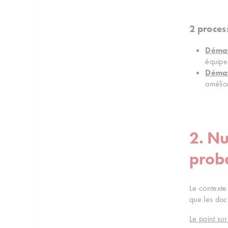
2 proces
Démat
équipe
Démat
amélior
2. Nu
proba
Le contexte
que les do
Le point su