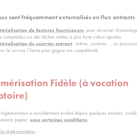
sus sont fréquemment externalisés en flux entrants
érialisatio
n de factures fournisseur
s
, pour sécuriser d’avantage
s comptables sur des tâches métier à plus forte valeur ajoutée.
érialisation du courrier entrant
: lettres, contrats, … Le process
er le service Clients pour gagner en compétitivité.
mérisation Fidèle (à vocation
toire)
 réglementaire a sensiblement évolué depuis quelques années, conf
cuments papier,
sous certaines conditions
.
r la réglementation
: