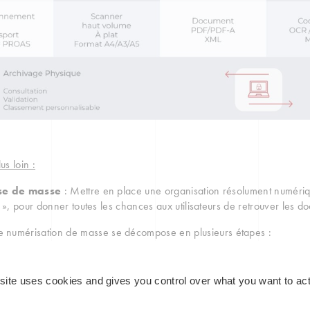
us loin :
se de masse
: Mettre en place une organisation résolument numéri
s », pour donner toutes les chances aux utilisateurs de retrouver les 
e numérisation de masse se décompose en plusieurs étapes :
e des fonds documentaires, pour identifier les particularités des docu
ion d’un cahier des spécificités numériques, définissant les règles à 
 site uses cookies and gives you control over what you want to act
nnées et sort final des documents,
n place d’un pilote, pour valider les choix en phase de production d