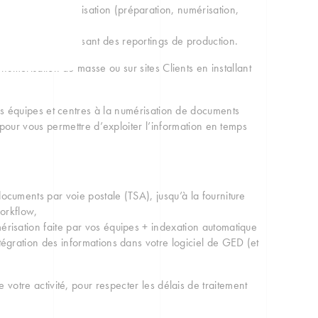
roduction, numérisation (préparation, numérisation,
de suivi et diffusant des reportings de production.
érisation de masse ou sur sites Clients en installant
équipes et centres à la numérisation de documents
u pour vous permettre d’exploiter l’information en temps
ocuments par voie postale (TSA), jusqu’à la fourniture
orkflow,
érisation faite par vos équipes + indexation automatique
tégration des informations dans votre logiciel de GED (et
re activité, pour respecter les délais de traitement