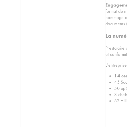
Engageme
format de n
nommage des
documents (
La numé
Prestataire
et conformit
L’entrepris
14 ce
45 Sca
50 opé
3 chef
82 mil