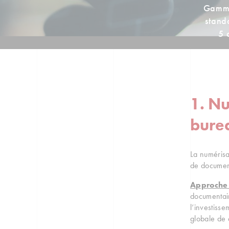
Gamme
stand
5 
1. N
bure
La numérisa
de document
Approche 
documentair
l’investiss
globale de d