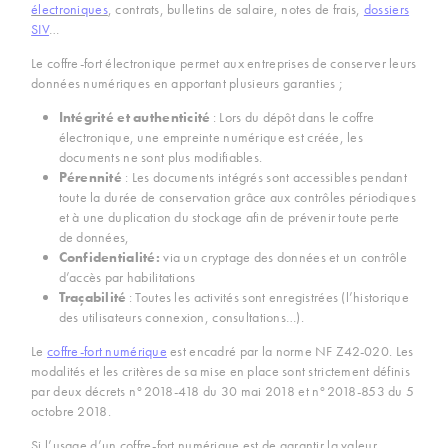
électroniques
, contrats, bulletins de salaire, notes de frais,
dossiers
SIV
…
Le coffre-fort électronique permet aux entreprises de conserver leurs
données numériques en apportant plusieurs garanties ;
Intégrité et authenticité
: Lors du dépôt dans le coffre
électronique, une empreinte numérique est créée, les
documents ne sont plus modifiables.
Pérennité
: Les documents intégrés sont accessibles pendant
toute la durée de conservation grâce aux contrôles périodiques
et à une duplication du stockage afin de prévenir toute perte
de données,
Confidentialité
:
via un cryptage des données et un contrôle
d’accès par habilitations
Traçabilité
: Toutes les activités sont enregistrées (l’historique
des utilisateurs connexion, consultations…).
Le
coffre-fort numérique
est encadré par la norme NF Z42-020. Les
modalités et les critères de sa mise en place sont strictement définis
par deux décrets n°2018-418 du 30 mai 2018 et n°2018-853 du 5
octobre 2018.
Si l’usage d’un coffre-fort numérique est de garantir la valeur