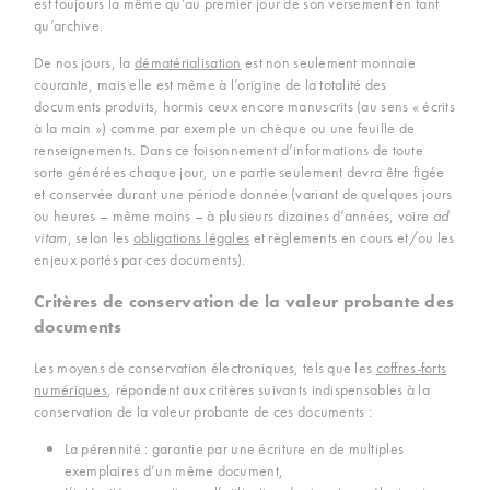
est toujours la même qu’au premier jour de son versement en tant
qu’archive.
De nos jours, la
dématérialisation
est non seulement monnaie
courante, mais elle est même à l’origine de la totalité des
documents produits, hormis ceux encore manuscrits (au sens « écrits
à la main ») comme par exemple un chèque ou une feuille de
renseignements. Dans ce foisonnement d’informations de toute
sorte générées chaque jour, une partie seulement devra être figée
et conservée durant une période donnée (variant de quelques jours
ou heures – même moins – à plusieurs dizaines d’années, voire
ad
vitam
, selon les
obligations légales
et règlements en cours et/ou les
enjeux portés par ces documents).
Critères de conservation de la valeur probante des
documents
Les moyens de conservation électroniques, tels que les
coffres-forts
numériques
, répondent aux critères suivants indispensables à la
conservation de la valeur probante de ces documents :
La pérennité : garantie par une écriture en de multiples
exemplaires d’un même document,