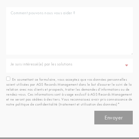
Je suis intéressé(e) par les solutions
En soumettant ce formulaire, vous acceptez que vos données personnelles
soient utilisées par AGS Records Management dans le but d’assurer le suivi de la
relation avec nos clients et prospects, traiter les demandes d’informations ou de
rendez-vous. Ces informations sont à usage exclusif à AGS Records Management
et ne seront pas cédées à des tiers. Vous reconnaissez avoir pris connaissance de
notre politique de confidentialité (traitement et utilisation des données)*