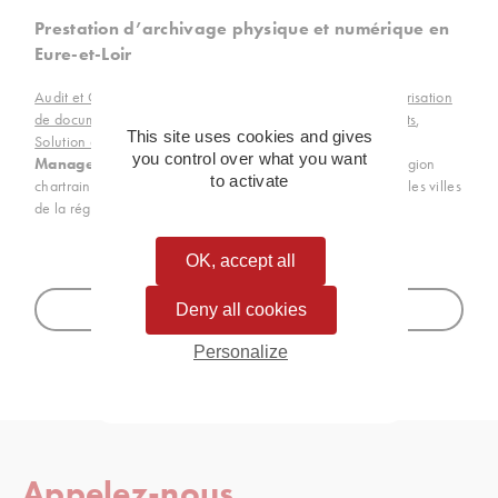
Prestation d’archivage physique et numérique en
Eure-et-Loir
Audit et Conseil en Archivage
,
Archivage physique
,
Numérisation
de documents
,
Solution de dématérialisation des documents
,
This site uses cookies and gives
Solution d’archivage électronique
,
AGS Records
you control over what you want
Management
est votre partenaire de confiance dans la région
to activate
chartraine, dans le département Eure-et-Loir et dans toutes les villes
de la région Centre-Val de Loire.
OK, accept all
Toutes nos implantations
Deny all cookies
Personalize
Appelez-nous