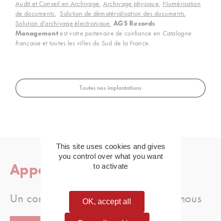
Audit et Conseil en Archivage
,
Archivage physique
,
Numérisation
de documents
,
Solution de dématérialisation des documents
,
Solution d’archivage électronique
,
AGS Records
Management
est votre partenaire de confiance en
Catalogne
française
et toutes les villes du Sud de la France.
Toutes nos implantations
This site uses cookies and gives
you control over what you want
Appelez-nous
to activate
Un conseil, une question, appellez-nous
OK, accept all