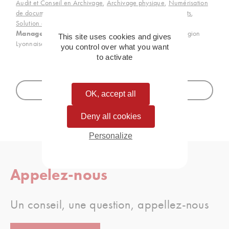
Audit et Conseil en Archivage
,
Archivage physique
,
Numérisation
de documents
,
Solution de dématérialisation des documents
,
Solution d’archivage électronique
,
AGS Records
Management
est votre partenaire de confiance dans la région
This site uses cookies and gives
Lyonnaise.
you control over what you want
to activate
Toutes nos implantations
OK, accept all
Deny all cookies
Personalize
Appelez-nous
Un conseil, une question, appellez-nous