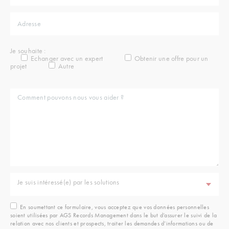
Je souhaite :
Echanger avec un expert
Obtenir une offre pour un
projet
Autre
Je suis intéressé(e) par les solutions
En soumettant ce formulaire, vous acceptez que vos données personnelles
soient utilisées par AGS Records Management dans le but d’assurer le suivi de la
relation avec nos clients et prospects, traiter les demandes d’informations ou de