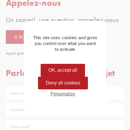
Appelez-nous
Un conseil, une question, appellez-nous
0 805 080 886
This site uses cookies and gives
you control over what you want
to activate
Appel gratuit
OK, accept all
Parlez-nous de votre projet
Deny all cookies
Personalize