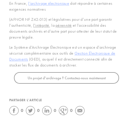
En France,
l’archivage électronique
doit répondre à certaines
exigences normatives
(AFNOR NF Z42-013) et législatives pour d’une part garantir
l’authenticité,
l’intégrité
, la
pérennité
et l’accessibilité des
documents archivés et d’autre part pour attester de leur statut de
preuve légale.
Le Système d’Archivage Électronique est un espace d’archivage
sécurisé complémentaire aux outils de
Gestion Électronique de
Documents
(GED), auquel il est directement connecté afin de
stocker les flux de documents à archiver.
Un projet d’archivage ? Contactez-nous maintenant
PARTAGER L’ARTICLE
0
0
0
0