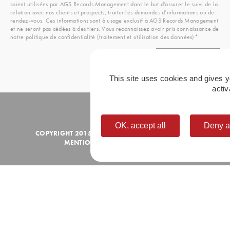
soient utilisées par AGS Records Management dans le but d’assurer le suivi de la
relation avec nos clients et prospects, traiter les demandes d’informations ou de
rendez-vous. Ces informations sont à usage exclusif à AGS Records Management
et ne seront pas cédées à des tiers. Vous reconnaissez avoir pris connaissance de
notre politique de confidentialité (traitement et utilisation des données)*
This site uses cookies and gives y
activ
OK, accept all
Deny a
COPYRIGHT 2015 - AGS RECORDS MANAGEMENT
MENTIONS LÉGALES
|
LEXIQUE