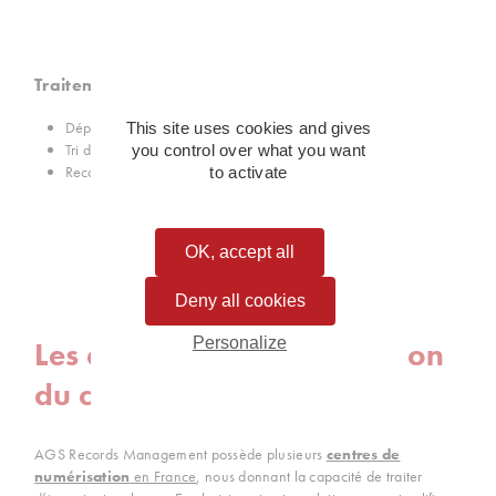
Traitement du courrier
Dépollution
This site uses cookies and gives
Tri documentaire
you control over what you want
Reconstitution logique
to activate
OK, accept all
Deny all cookies
Personalize
Les atouts de la numérisation
du courrier entrant
AGS Records Management possède plusieurs
centres de
numérisation
en France
, nous donnant la capacité de traiter