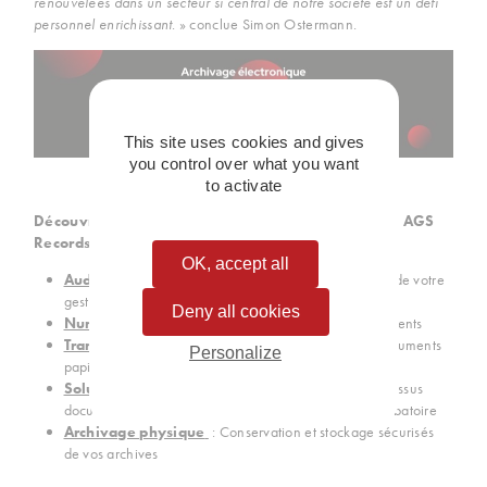
renouvelées dans un secteur si central de notre société est un défi
personnel enrichissant
. » conclue Simon Ostermann.
This site uses cookies and gives
you control over what you want
to activate
Découvrez les solutions de gestion de l’information AGS
Records Management
OK, accept all
Audit & Conseil
: Conseil et traitement archivistique de votre
gestion documentaire
Deny all cookies
Numérisation
: Dématérialisation de tous vos documents
Transformation Digitale
: Gestion mixte de vos documents
Personalize
papier & électronique Concept
ArcHybrid®
Solutions Digitales
: Dématérialisation de vos processus
documentaires et archivage électronique à valeur probatoire
Archivage physique
: Conservation et stockage sécurisés
de vos archives