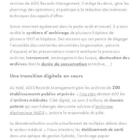
services de AGS Records Management, il rédige les devis, gère les
plannings des opérations, et participe à la rédaction des mémoires
techniques des appels d’offres.
Simon intervient également dans la partie audit et conseil. Il a ainsi
audité le
système d’archivage
de plusieurs hôpitaux de
plusieurs GHT et hôpitaux. Des missions qui ont permis de dégager
l’ensemble des contraintes rencontrées (organisation, pénurie
d’espace) et les préconisations visant à améliorer le processus
archives (
versement
, aménagement des locaux,
destruction des
archives
dont la
durée de conservation
est échue, …)
Une transition digitale en cours
Au total, AGS Records Management gère les archives de
200
établissements publics et privés
. «
Nos sites
abritent 600 km
d’
archives médicales
. Côté digital, ce sont 3 millions de
dossiers
patients
qui sont hébergés dans notre solution d’
archivage
électronique HADS
», précise le responsable du pôle.
La dématérialisation suscite actuellement de multiples débats dans
le secteur médical. «
Nous orientons les
établissements de santé
dans une optique de gestion hybride, l’archivage papier