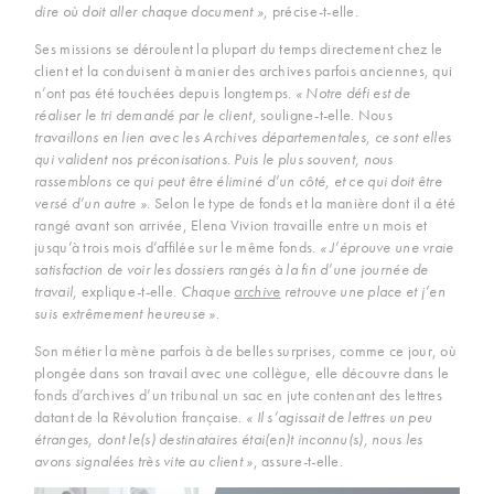
dire où doit aller chaque document »
, précise-t-elle.
Ses missions se déroulent la plupart du temps directement chez le
client et la conduisent à manier des archives parfois anciennes, qui
n’ont pas été touchées depuis longtemps.
« Notre défi est de
réaliser le tri demandé par le client
, souligne-t-elle. Nous
travaillons en lien avec les Archives départementales, ce sont elles
qui valident nos préconisations. Puis le plus souvent, nous
rassemblons ce qui peut être éliminé d’un côté, et ce qui doit être
versé d’un autre »
. Selon le type de fonds et la manière dont il a été
rangé avant son arrivée, Elena Vivion travaille entre un mois et
jusqu’à trois mois d’affilée sur le même fonds.
« J’éprouve une vraie
satisfaction de voir les dossiers rangés à la fin d’une journée de
travail
, explique-t-elle.
Chaque
archive
retrouve une place et j’en
suis extrêmement heureuse »
.
Son métier la mène parfois à de belles surprises, comme ce jour, où
plongée dans son travail avec une collègue, elle découvre dans le
fonds d’archives d’un tribunal un sac en jute contenant des lettres
datant de la Révolution française.
« Il s’agissait de lettres un peu
étranges, dont le(s) destinataires étai(en)t inconnu(s), nous les
avons signalées très vite au client »
, assure-t-elle.