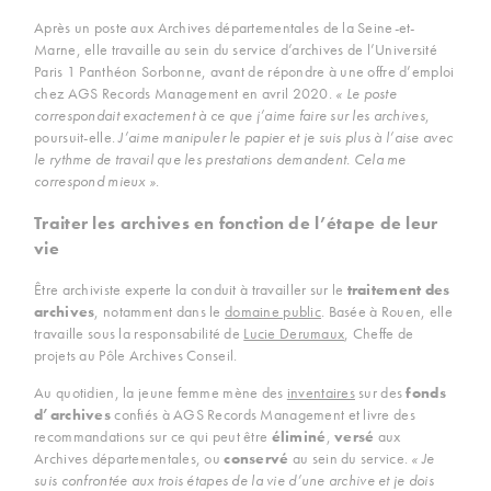
Après un poste aux Archives départementales de la Seine-et-
Marne, elle travaille au sein du service d’archives de l’Université
Paris 1 Panthéon Sorbonne, avant de répondre à une offre d’emploi
chez AGS Records Management en avril 2020.
« Le poste
correspondait exactement à ce que j’aime faire sur les archives
,
poursuit-elle.
J’aime manipuler le papier et je suis plus à l’aise avec
le rythme de travail que les prestations demandent. Cela me
correspond mieux »
.
Traiter les archives en fonction de l’étape de leur
vie
Être archiviste experte la conduit à travailler sur le
traitement des
archives
, notamment dans le
domaine public
. Basée à Rouen, elle
travaille sous la responsabilité de
Lucie Derumaux
, Cheffe de
projets au Pôle Archives Conseil.
Au quotidien, la jeune femme mène des
inventaires
sur des
fonds
d’archives
confiés à AGS Records Management et livre des
recommandations sur ce qui peut être
éliminé
,
versé
aux
Archives départementales, ou
conservé
au sein du service.
« Je
suis confrontée aux trois étapes de la vie d’une archive et je dois