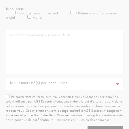
Je souhaite :
Echanger avec un expert
Obtenir une offre pour un
projet
Autre
Je suis intéressé(e) par les solutions
En soumettant ce formulaire, vous acceptez que vos données personnelles
soient utilisées par AGS Records Management dans le but d’assurer le suivi de la
relation avec nos clients et prospects, traiter les demandes d’informations ou de
rendez-vous. Ces informations sont à usage exclusif à AGS Records Management
et ne seront pas cédées à des tiers. Vous reconnaissez avoir pris connaissance de
notre politique de confidentialité (traitement et utilisation des données)*