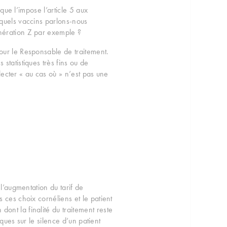
 que l’impose l’article 5 aux
 quels vaccins parlons-nous
énération Z par exemple ?
our le Responsable de traitement.
statistiques très fins ou de
llecter « au cas où » n’est pas une
 l’augmentation du tarif de
 ces choix cornéliens et le patient
ont la finalité du traitement reste
iques sur le silence d’un patient