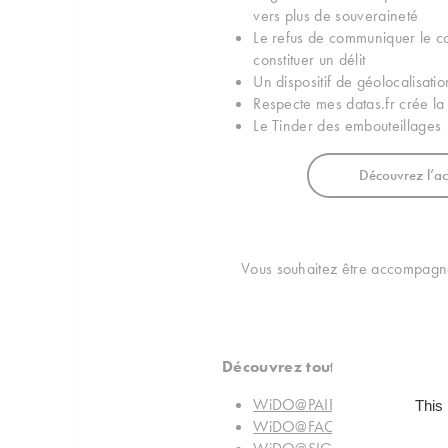
vers plus de souveraineté
Le refus de communiquer le c
constituer un délit
Un dispositif de géolocalisati
Respecte mes datas.fr crée la
Le Tinder des embouteillages
Découvrez l’ac
Vous souhaitez être accompagn
Découvrez toutes les solutio
WiDO@PAIE
: Solution pour l
This
WiDO@FACT
: Solution de dé