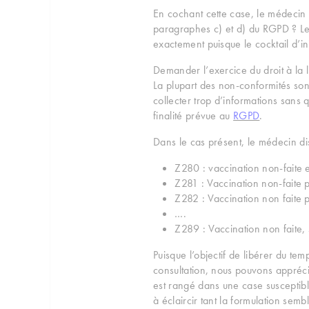
En cochant cette case, le médecin es
paragraphes c) et d) du RGPD ? Le 
exactement puisque le cocktail d’i
Demander l’exercice du droit à la 
La plupart des non-conformités sont
collecter trop d’informations sans q
finalité prévue au
RGPD
.
Dans le cas présent, le médecin dis
Z280 : vaccination non-faite 
Z281 : Vaccination non-faite 
Z282 : Vaccination non faite p
….
Z289 : Vaccination non faite,
Puisque l’objectif de libérer du te
consultation, nous pouvons apprécie
est rangé dans une case susceptibl
à éclaircir tant la formulation semb