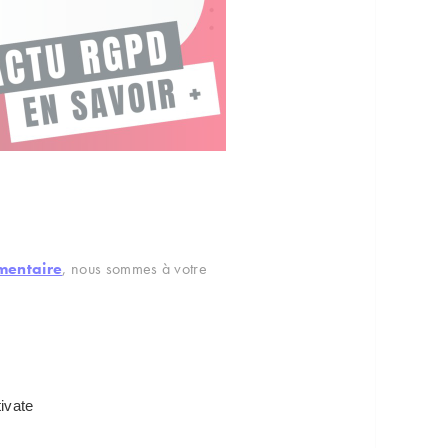
mentaire
, nous sommes à votre
ivate