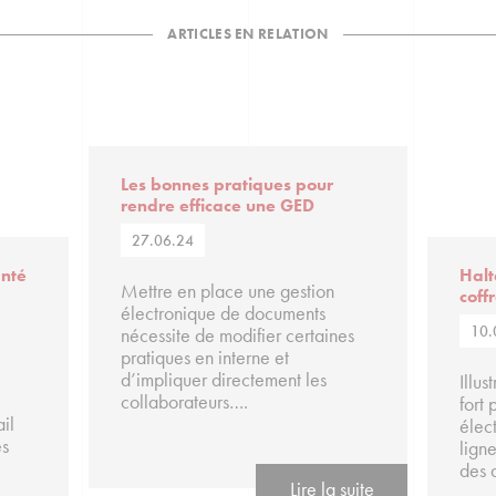
ARTICLES EN RELATION
Les bonnes pratiques pour
rendre efficace une GED
27.06.24
anté
Halt
Mettre en place une gestion
coff
électronique de documents
10.
nécessite de modifier certaines
pratiques en interne et
d’impliquer directement les
Illus
collaborateurs….
fort 
il
élec
es
lign
des
Lire la suite