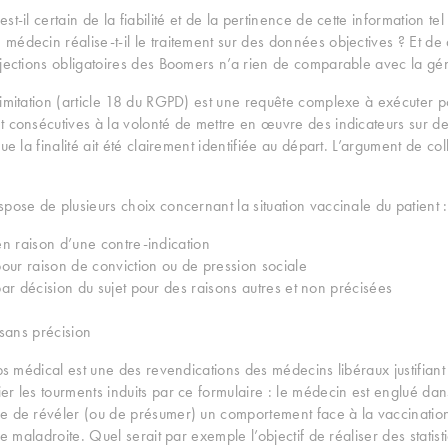
t-il certain de la fiabilité et de la pertinence de cette information tel
médecin réalise-t-il le traitement sur des données objectives ? Et de
njections obligatoires des Boomers n’a rien de comparable avec la g
limitation (article 18 du RGPD) est une requête complexe à exécuter p
 consécutives à la volonté de mettre en œuvre des indicateurs sur des 
ue la finalité ait été clairement identifiée au départ. L’argument de co
pose de plusieurs choix concernant la situation vaccinale du patient :
en raison d’une contre-indication
pour raison de conviction ou de pression sociale
ar décision du sujet pour des raisons autres et non précisées
 sans précision
mps médical est une des revendications des médecins libéraux justifiant
r les tourments induits par ce formulaire : le médecin est englué dans
e de révéler (ou de présumer) un comportement face à la vaccination d
le maladroite. Quel serait par exemple l’objectif de réaliser des statist