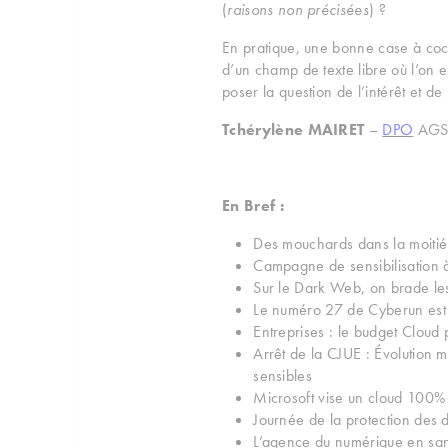
(
raisons non précisées
) ?
En pratique, une bonne case à coche
d’un champ de texte libre où l’on e
poser la question de l’intérêt et 
Tchérylène MAIRET
–
DPO
AGS 
En Bref :
Des mouchards dans la moitié
Campagne de sensibilisation à
Sur le Dark Web, on brade le
Le numéro 27 de Cyberun est 
Entreprises : le budget Cloud 
Arrêt de la CJUE : Évolution 
sensibles
Microsoft vise un cloud 100% 
Journée de la protection des 
L’agence du numérique en sant