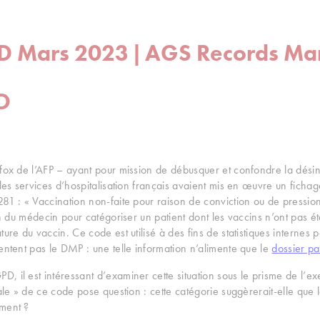
PD Mars 2023 | AGS Records M
O
nfox de l’AFP – ayant pour mission de débusquer et confondre la désin
 les services d’hospitalisation français avaient mis en œuvre un fich
81 : « Vaccination non-faite pour raison de conviction ou de pression s
ion du médecin pour catégoriser un patient dont les vaccins n’ont pas ét
ure du vaccin. Ce code est utilisé à des fins de statistiques internes po
entent pas le DMP : une telle information n’alimente que le
dossier pa
 il est intéressant d’examiner cette situation sous le prisme de l’exer
ale » de ce code pose question : cette catégorie suggèrerait-elle que l
ement ?