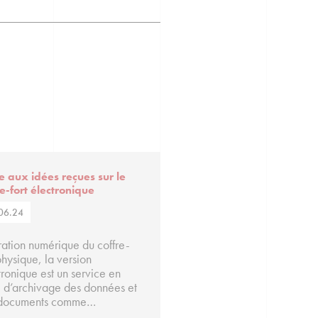
e aux idées reçues sur le
re-fort électronique
06.24
tration numérique du coffre-
physique, la version
tronique est un service en
e d’archivage des données et
 documents comme…