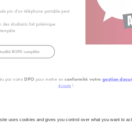
ode pin d’un téléphone portable peut
on des étudiants fait polémique
 tempête
tualité RGPD complète
és par notre
DP
O
pour mettre en
conformité votre
gestion docu
écoute
!
ns digitales AGS Records Management
:
’archivage électronique des fiches de paie
 site uses cookies and gives you control over what you want to act
matérialisation et d’archivage électronique des factures