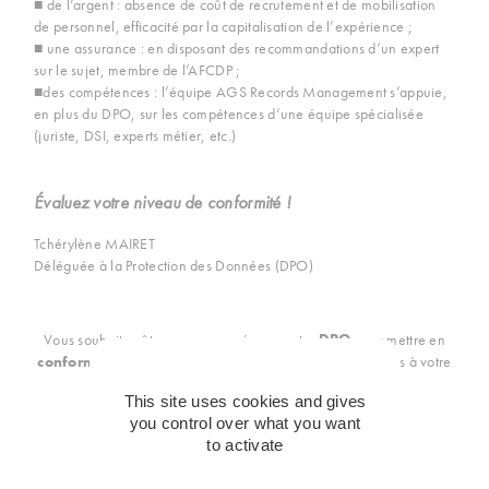
■ de l’argent : absence de coût de recrutement et de mobilisation
de personnel, efficacité par la capitalisation de l’expérience ;
■ une assurance : en disposant des recommandations d’un expert
sur le sujet, membre de l’AFCDP ;
■des compétences : l’équipe AGS Records Management s’appuie,
en plus du DPO, sur les compétences d’une équipe spécialisée
(juriste, DSI, experts métier, etc.)
Évaluez votre niveau de conformité !
Tchérylène MAIRET
Déléguée à la Protection des Données (DPO)
Vous souhaitez être accompagnés par notre
DPO
pour mettre en
conformité votre gestion documentaire
, nous sommes à votre
écoute !
This site uses cookies and gives
you control over what you want
to activate
Contactez-nous