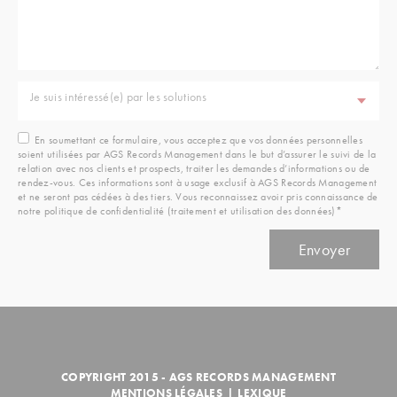
Je suis intéressé(e) par les solutions
En soumettant ce formulaire, vous acceptez que vos données personnelles
soient utilisées par AGS Records Management dans le but d’assurer le suivi de la
relation avec nos clients et prospects, traiter les demandes d’informations ou de
rendez-vous. Ces informations sont à usage exclusif à AGS Records Management
et ne seront pas cédées à des tiers. Vous reconnaissez avoir pris connaissance de
notre politique de confidentialité (traitement et utilisation des données)*
COPYRIGHT 2015 - AGS RECORDS MANAGEMENT
MENTIONS LÉGALES
|
LEXIQUE