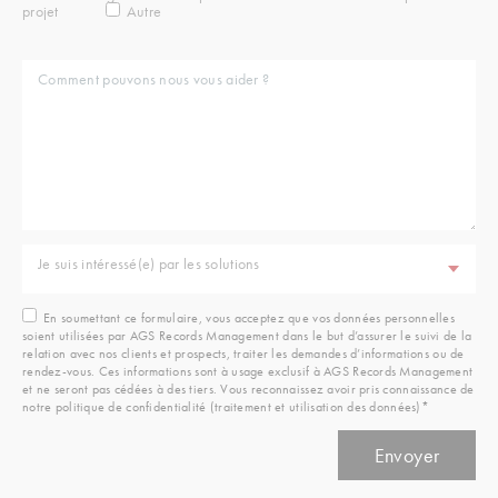
projet
Autre
Je suis intéressé(e) par les solutions
En soumettant ce formulaire, vous acceptez que vos données personnelles
soient utilisées par AGS Records Management dans le but d’assurer le suivi de la
relation avec nos clients et prospects, traiter les demandes d’informations ou de
rendez-vous. Ces informations sont à usage exclusif à AGS Records Management
et ne seront pas cédées à des tiers. Vous reconnaissez avoir pris connaissance de
notre politique de confidentialité (traitement et utilisation des données)*