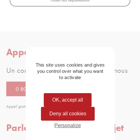
Toutes nos implantations
Appelez-nous
This site uses cookies and gives
Un conseil, une question, appellez-nous
you control over what you want
to activate
0 805 080 886
OK, accept all
Appel gratuit
Deny all cookies
Parlez-nous de votre projet
Personalize