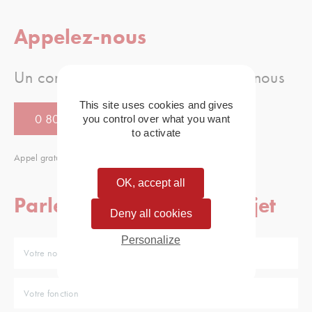
Appelez-nous
Un conseil, une question, appellez-nous
This site uses cookies and gives
0 805 080 886
you control over what you want
to activate
Appel gratuit
OK, accept all
Parlez-nous de votre projet
Deny all cookies
Personalize