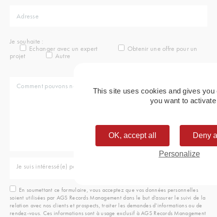
Je souhaite :
Echanger avec un expert
Obtenir une offre pour un
projet
Autre
This site uses cookies and gives you 
you want to activate
OK, accept all
Deny a
Personalize
Je suis intéressé(e) par les solutions
En soumettant ce formulaire, vous acceptez que vos données personnelles
soient utilisées par AGS Records Management dans le but d’assurer le suivi de la
relation avec nos clients et prospects, traiter les demandes d’informations ou de
rendez-vous. Ces informations sont à usage exclusif à AGS Records Management