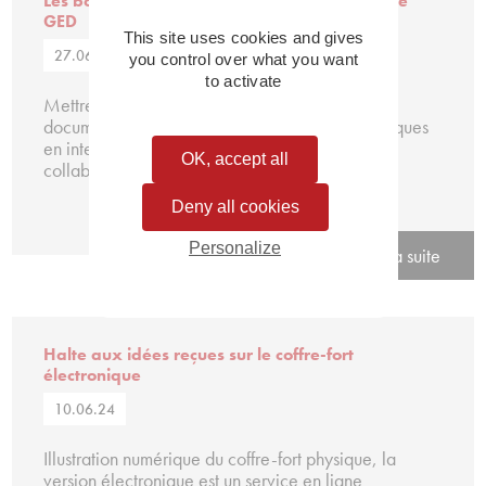
Les bonnes pratiques pour rendre efficace une
GED
This site uses cookies and gives
27.06.24
you control over what you want
to activate
Mettre en place une gestion électronique de
documents nécessite de modifier certaines pratiques
en interne et d’impliquer directement les
OK, accept all
collaborateurs….
Deny all cookies
Personalize
Lire la suite
Halte aux idées reçues sur le coffre-fort
électronique
10.06.24
Illustration numérique du coffre-fort physique, la
version électronique est un service en ligne