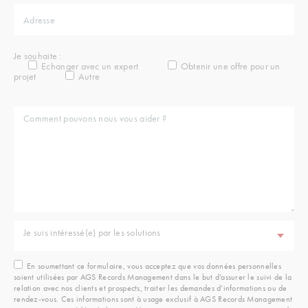
Je souhaite :
Echanger avec un expert
Obtenir une offre pour un
projet
Autre
Je suis intéressé(e) par les solutions
En soumettant ce formulaire, vous acceptez que vos données personnelles
soient utilisées par AGS Records Management dans le but d’assurer le suivi de la
relation avec nos clients et prospects, traiter les demandes d’informations ou de
rendez-vous. Ces informations sont à usage exclusif à AGS Records Management