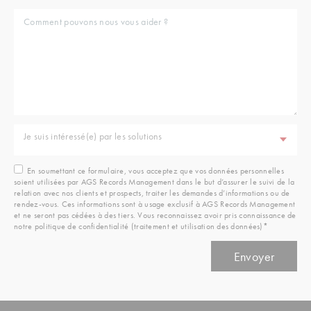
Je suis intéressé(e) par les solutions
En soumettant ce formulaire, vous acceptez que vos données personnelles
soient utilisées par AGS Records Management dans le but d’assurer le suivi de la
relation avec nos clients et prospects, traiter les demandes d’informations ou de
rendez-vous. Ces informations sont à usage exclusif à AGS Records Management
et ne seront pas cédées à des tiers. Vous reconnaissez avoir pris connaissance de
notre politique de confidentialité (traitement et utilisation des données)*